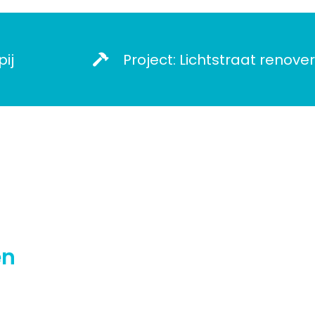
ij
Project: Lichtstraat renove
en