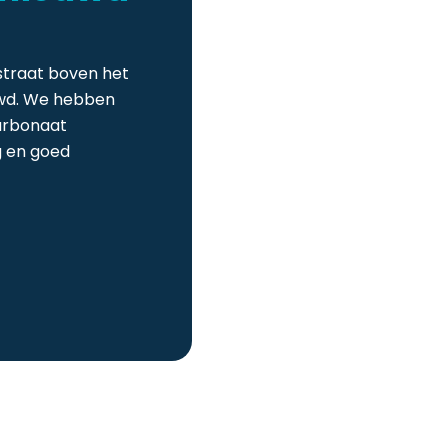
straat boven het
wd. We hebben
carbonaat
g en goed