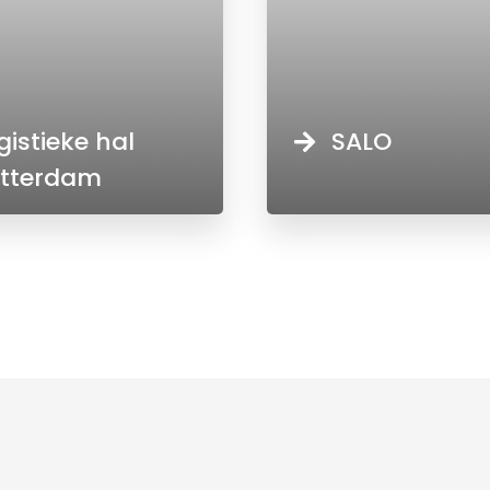
gistieke hal
SALO
tterdam