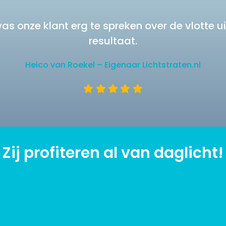
 was onze klant erg te spreken over de vlotte u
resultaat.
Heico van Roekel – Eigenaar Lichtstraten.nl
Zij profiteren al van daglicht!